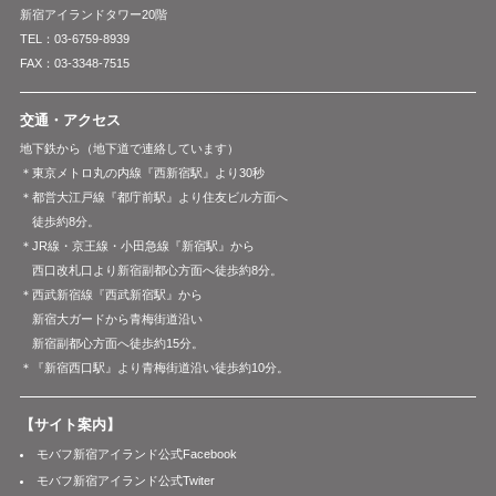
新宿アイランドタワー20階
TEL：03-6759-8939
FAX：03-3348-7515
交通・アクセス
地下鉄から（地下道で連絡しています）
＊東京メトロ丸の内線『西新宿駅』より30秒
＊都営大江戸線『都庁前駅』より住友ビル方面へ
徒歩約8分。
＊JR線・京王線・小田急線『新宿駅』から
西口改札口より新宿副都心方面へ徒歩約8分。
＊西武新宿線『西武新宿駅』から
新宿大ガードから青梅街道沿い
新宿副都心方面へ徒歩約15分。
＊『新宿西口駅』より青梅街道沿い徒歩約10分。
【サイト案内】
モバフ新宿アイランド公式Facebook
モバフ新宿アイランド公式Twiter