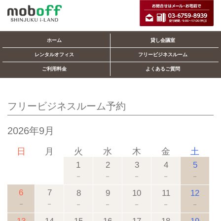
ホーム
貸し会議室
レンタルオフィス
フリービジネスルーム
ご利用料金
よくあるご質問
フリービジネスルーム予約
2026年9月
日
月
火
水
木
金
土
1
2
3
4
5
－
－
－
－
－
6
7
8
9
10
11
12
－
－
－
－
－
－
－