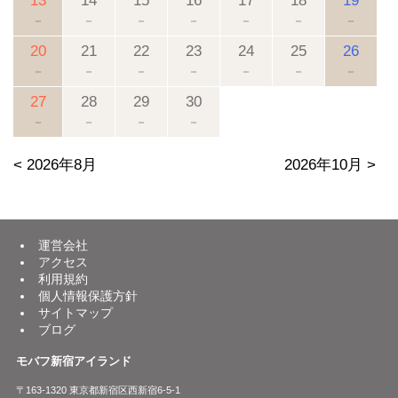
13
14
15
16
17
18
19
－
－
－
－
－
－
－
20
21
22
23
24
25
26
－
－
－
－
－
－
－
27
28
29
30
－
－
－
－
< 2026年8月
2026年10月 >
運営会社
アクセス
利用規約
個人情報保護方針
サイトマップ
ブログ
モバフ新宿アイランド
〒163-1320 東京都新宿区西新宿6-5-1