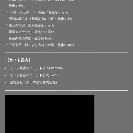
徒歩約8分。
＊JR線・京王線・小田急線『新宿駅』から
西口改札口より新宿副都心方面へ徒歩約8分。
＊西武新宿線『西武新宿駅』から
新宿大ガードから青梅街道沿い
新宿副都心方面へ徒歩約15分。
＊『新宿西口駅』より青梅街道沿い徒歩約10分。
【サイト案内】
モバフ新宿アイランド公式Facebook
モバフ新宿アイランド公式Twiter
運営会社（東日本住宅株式会社）