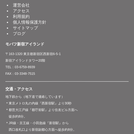
運営会社
アクセス
利用規約
個人情報保護方針
サイトマップ
ブログ
モバフ新宿アイランド
〒163-1320 東京都新宿区西新宿6-5-1
新宿アイランドタワー20階
TEL：03-6759-8939
FAX：03-3348-7515
交通・アクセス
地下鉄から（地下道で連絡しています）
＊東京メトロ丸の内線『西新宿駅』より30秒
＊都営大江戸線『都庁前駅』より住友ビル方面へ
徒歩約8分。
＊JR線・京王線・小田急線『新宿駅』から
西口改札口より新宿副都心方面へ徒歩約8分。