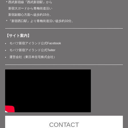
＊西武新宿線『西武新宿駅』から
新宿大ガードから青梅街道沿い
新宿副都心方面へ徒歩約15分。
＊『新宿西口駅』より青梅街道沿い徒歩約10分。
【サイト案内】
モバフ新宿アイランド公式Facebook
モバフ新宿アイランド公式Twiter
運営会社（東日本住宅株式会社）
CONTACT