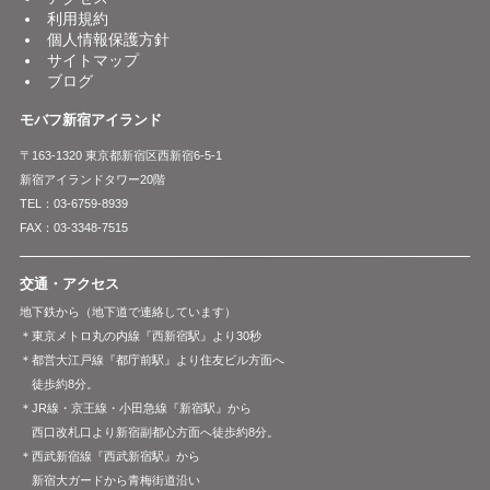
利用規約
個人情報保護方針
サイトマップ
ブログ
モバフ新宿アイランド
〒163-1320 東京都新宿区西新宿6-5-1
新宿アイランドタワー20階
TEL：03-6759-8939
FAX：03-3348-7515
交通・アクセス
地下鉄から（地下道で連絡しています）
＊東京メトロ丸の内線『西新宿駅』より30秒
＊都営大江戸線『都庁前駅』より住友ビル方面へ
徒歩約8分。
＊JR線・京王線・小田急線『新宿駅』から
西口改札口より新宿副都心方面へ徒歩約8分。
＊西武新宿線『西武新宿駅』から
新宿大ガードから青梅街道沿い