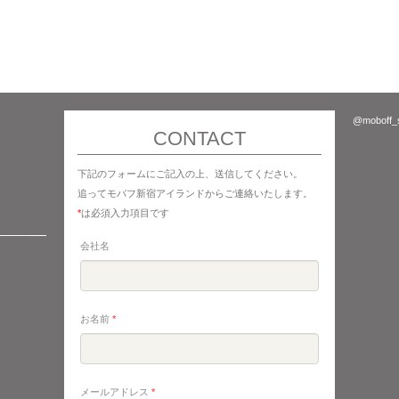
@moboff
CONTACT
下記のフォームにご記入の上、送信してください。
追ってモバフ新宿アイランドからご連絡いたします。
*
は必須入力項目です
会社名
お名前
*
メールアドレス
*