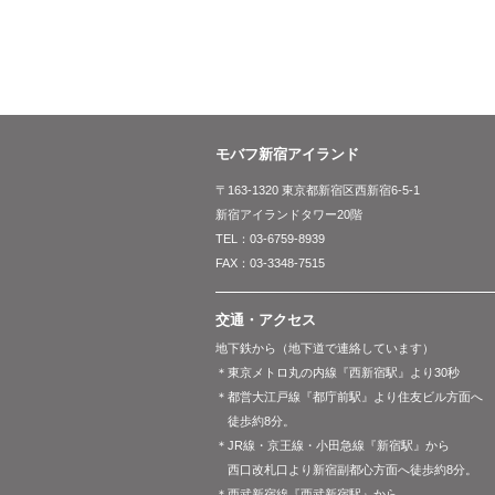
モバフ新宿アイランド
〒163-1320 東京都新宿区西新宿6-5-1
新宿アイランドタワー20階
TEL：03-6759-8939
FAX：03-3348-7515
交通・アクセス
地下鉄から（地下道で連絡しています）
＊東京メトロ丸の内線『西新宿駅』より30秒
＊都営大江戸線『都庁前駅』より住友ビル方面へ
徒歩約8分。
＊JR線・京王線・小田急線『新宿駅』から
西口改札口より新宿副都心方面へ徒歩約8分。
＊西武新宿線『西武新宿駅』から