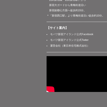
新宿大ガードから青梅街道沿い
新宿副都心方面へ徒歩約15分。
＊『新宿西口駅』より青梅街道沿い徒歩約10分。
【サイト案内】
モバフ新宿アイランド公式Facebook
モバフ新宿アイランド公式Twiter
運営会社（東日本住宅株式会社）