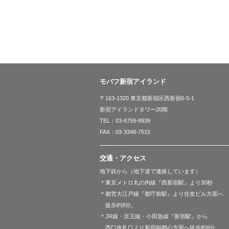
モバフ新宿アイランド
〒163-1320 東京都新宿区西新宿6-5-1
新宿アイランドタワー20階
TEL：03-6759-8939
FAX：03-3348-7515
交通・アクセス
地下鉄から（地下道で連絡しています）
＊東京メトロ丸の内線『西新宿駅』より30秒
＊都営大江戸線『都庁前駅』より住友ビル方面へ
徒歩約8分。
＊JR線・京王線・小田急線『新宿駅』から
西口改札口より新宿副都心方面へ徒歩約8分。