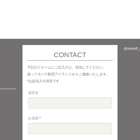
@moboff
CONTACT
下記のフォームにご記入の上、送信してください。
追ってモバフ新宿アイランドからご連絡いたします。
*
は必須入力項目です
会社名
お名前
*