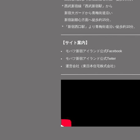
＊西武新宿線『西武新宿駅』から
新宿大ガードから青梅街道沿い
新宿副都心方面へ徒歩約15分。
＊『新宿西口駅』より青梅街道沿い徒歩約10分。
【サイト案内】
モバフ新宿アイランド公式Facebook
モバフ新宿アイランド公式Twiter
運営会社（東日本住宅株式会社）