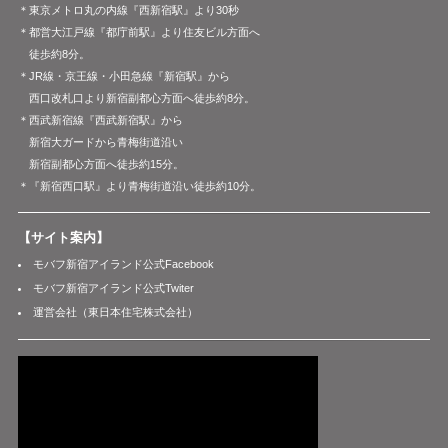
＊東京メトロ丸の内線『西新宿駅』より30秒
＊都営大江戸線『都庁前駅』より住友ビル方面へ
徒歩約8分。
＊JR線・京王線・小田急線『新宿駅』から
西口改札口より新宿副都心方面へ徒歩約8分。
＊西武新宿線『西武新宿駅』から
新宿大ガードから青梅街道沿い
新宿副都心方面へ徒歩約15分。
＊『新宿西口駅』より青梅街道沿い徒歩約10分。
【サイト案内】
モバフ新宿アイランド公式Facebook
モバフ新宿アイランド公式Twiter
運営会社（東日本住宅株式会社）