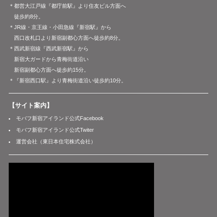
＊都営大江戸線『都庁前駅』より住友ビル方面へ
徒歩約8分。
＊JR線・京王線・小田急線『新宿駅』から
西口改札口より新宿副都心方面へ徒歩約8分。
＊西武新宿線『西武新宿駅』から
新宿大ガードから青梅街道沿い
新宿副都心方面へ徒歩約15分。
＊『新宿西口駅』より青梅街道沿い徒歩約10分。
【サイト案内】
モバフ新宿アイランド公式Facebook
モバフ新宿アイランド公式Twiter
運営会社（東日本住宅株式会社）