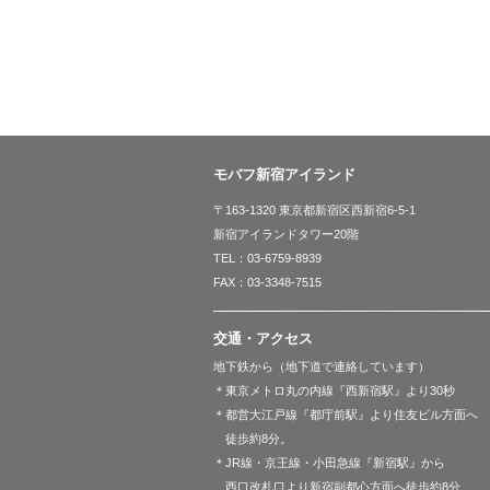
モバフ新宿アイランド
〒163-1320 東京都新宿区西新宿6-5-1
新宿アイランドタワー20階
TEL：03-6759-8939
FAX：03-3348-7515
交通・アクセス
地下鉄から（地下道で連絡しています）
＊東京メトロ丸の内線『西新宿駅』より30秒
＊都営大江戸線『都庁前駅』より住友ビル方面へ
徒歩約8分。
＊JR線・京王線・小田急線『新宿駅』から
西口改札口より新宿副都心方面へ徒歩約8分。