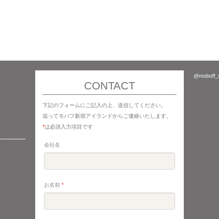
@moboff
CONTACT
下記のフォームにご記入の上、送信してください。
追ってモバフ新宿アイランドからご連絡いたします。
*
は必須入力項目です
会社名
お名前
*