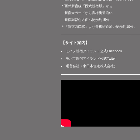
＊西武新宿線『西武新宿駅』から
新宿大ガードから青梅街道沿い
新宿副都心方面へ徒歩約15分。
＊『新宿西口駅』より青梅街道沿い徒歩約10分。
【サイト案内】
モバフ新宿アイランド公式Facebook
モバフ新宿アイランド公式Twiter
運営会社（東日本住宅株式会社）