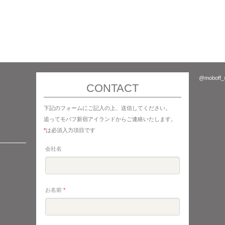
@moboff
CONTACT
下記のフォームにご記入の上、送信してください。
追ってモバフ新宿アイランドからご連絡いたします。
*
は必須入力項目です
会社名
お名前
*