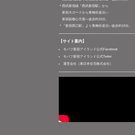
＊西武新宿線『西武新宿駅』から
新宿大ガードから青梅街道沿い
新宿副都心方面へ徒歩約15分。
＊『新宿西口駅』より青梅街道沿い徒歩約10分。
【サイト案内】
モバフ新宿アイランド公式Facebook
モバフ新宿アイランド公式Twiter
運営会社（東日本住宅株式会社）