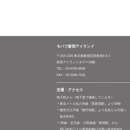
モバフ新宿アイランド
〒163-1320 東京都新宿区西新宿6-5-1
新宿アイランドタワー20階
TEL：03-6759-8939
FAX：03-3348-7515
交通・アクセス
地下鉄から（地下道で連絡しています）
＊東京メトロ丸の内線『西新宿駅』より30秒
＊都営大江戸線『都庁前駅』より住友ビル方面へ
徒歩約8分。
＊JR線・京王線・小田急線『新宿駅』から
西口改札口より新宿副都心方面へ徒歩約8分。