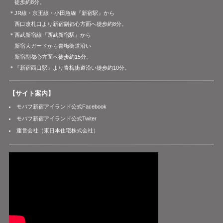
徒歩約8分。
＊JR線・京王線・小田急線『新宿駅』から
西口改札口より新宿副都心方面へ徒歩約8分。
＊西武新宿線『西武新宿駅』から
新宿大ガードから青梅街道沿い
新宿副都心方面へ徒歩約15分。
＊『新宿西口駅』より青梅街道沿い徒歩約10分。
【サイト案内】
モバフ新宿アイランド公式Facebook
モバフ新宿アイランド公式Twiter
運営会社（東日本住宅株式会社）