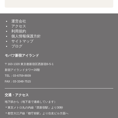
運営会社
アクセス
利用規約
個人情報保護方針
サイトマップ
ブログ
モバフ新宿アイランド
〒163-1320 東京都新宿区西新宿6-5-1
新宿アイランドタワー20階
TEL：03-6759-8939
FAX：03-3348-7515
交通・アクセス
地下鉄から（地下道で連絡しています）
＊東京メトロ丸の内線『西新宿駅』より30秒
＊都営大江戸線『都庁前駅』より住友ビル方面へ