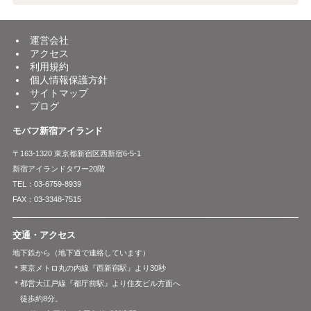
運営会社
アクセス
利用規約
個人情報保護方針
サイトマップ
ブログ
モバフ新宿アイランド
〒163-1320 東京都新宿区西新宿6-5-1
新宿アイランドタワー20階
TEL：03-6759-8939
FAX：03-3348-7515
交通・アクセス
地下鉄から（地下道で連絡しています）
＊東京メトロ丸の内線『西新宿駅』より30秒
＊都営大江戸線『都庁前駅』より住友ビル方面へ
徒歩約8分。