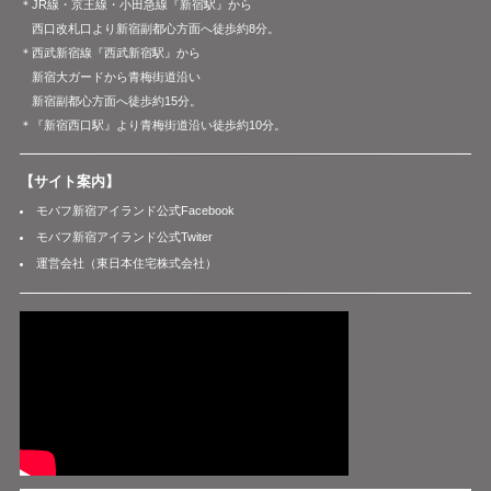
＊JR線・京王線・小田急線『新宿駅』から
西口改札口より新宿副都心方面へ徒歩約8分。
＊西武新宿線『西武新宿駅』から
新宿大ガードから青梅街道沿い
新宿副都心方面へ徒歩約15分。
＊『新宿西口駅』より青梅街道沿い徒歩約10分。
【サイト案内】
モバフ新宿アイランド公式Facebook
モバフ新宿アイランド公式Twiter
運営会社（東日本住宅株式会社）