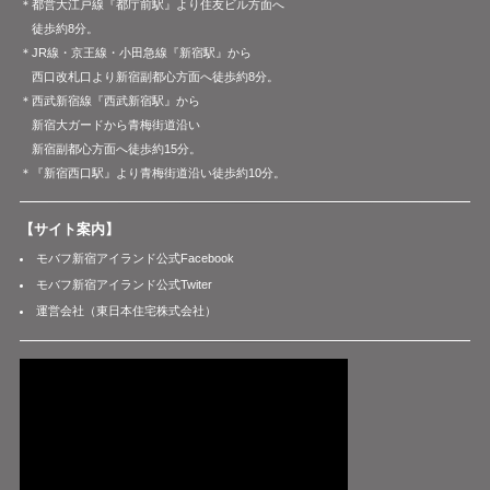
＊都営大江戸線『都庁前駅』より住友ビル方面へ
徒歩約8分。
＊JR線・京王線・小田急線『新宿駅』から
西口改札口より新宿副都心方面へ徒歩約8分。
＊西武新宿線『西武新宿駅』から
新宿大ガードから青梅街道沿い
新宿副都心方面へ徒歩約15分。
＊『新宿西口駅』より青梅街道沿い徒歩約10分。
【サイト案内】
モバフ新宿アイランド公式Facebook
モバフ新宿アイランド公式Twiter
運営会社（東日本住宅株式会社）