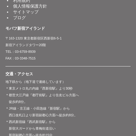
利用規約
個人情報保護方針
サイトマップ
ブログ
モバフ新宿アイランド
〒163-1320 東京都新宿区西新宿6-5-1
新宿アイランドタワー20階
TEL：03-6759-8939
FAX：03-3348-7515
交通・アクセス
地下鉄から（地下道で連絡しています）
＊東京メトロ丸の内線『西新宿駅』より30秒
＊都営大江戸線『都庁前駅』より住友ビル方面へ
徒歩約8分。
＊JR線・京王線・小田急線『新宿駅』から
西口改札口より新宿副都心方面へ徒歩約8分。
＊西武新宿線『西武新宿駅』から
新宿大ガードから青梅街道沿い
新宿副都心方面へ徒歩約15分。