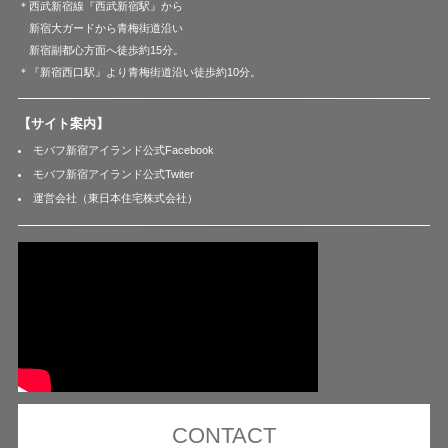
＊西武新宿線『西武新宿駅』から
新宿大ガードから青梅街道沿い
新宿副都心方面へ徒歩約15分。
＊『新宿西口駅』より青梅街道沿い徒歩約10分。
【サイト案内】
モバフ新宿アイランド公式Facebook
モバフ新宿アイランド公式Twiter
運営会社（東日本住宅株式会社）
CONTACT