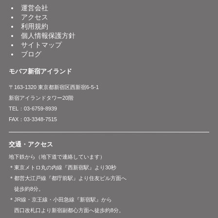
運営会社
アクセス
利用規約
個人情報保護方針
サイトマップ
ブログ
モバフ新宿アイランド
〒163-1320 東京都新宿区西新宿6-5-1
新宿アイランドタワー20階
TEL：03-6759-8939
FAX：03-3348-7515
交通・アクセス
地下鉄から（地下道で連絡しています）
＊東京メトロ丸の内線『西新宿駅』より30秒
＊都営大江戸線『都庁前駅』より住友ビル方面へ
徒歩約8分。
＊JR線・京王線・小田急線『新宿駅』から
西口改札口より新宿副都心方面へ徒歩約8分。